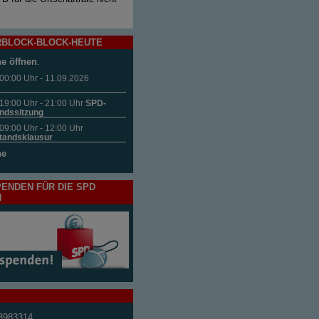
BLOCK-BLOCK-HEUTE
ne öffnen
.
00:00 Uhr - 11.09.2026
19:00 Uhr - 21:00 Uhr
SPD-
ndssitzung
09:00 Uhr - 12:00 Uhr
tandsklausur
ne
PENDEN FÜR DIE SPD
N
3983314