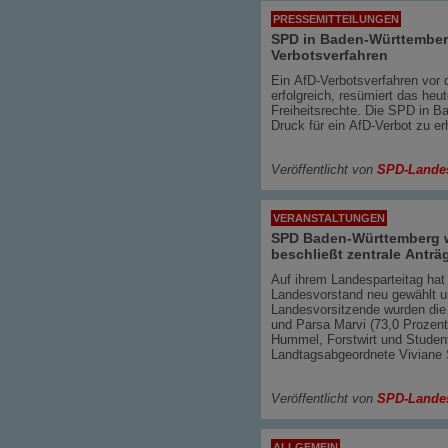
PRESSEMITTEILUNGEN
SPD in Baden-Württember
Verbotsverfahren
Ein AfD-Verbotsverfahren vor
erfolgreich, resümiert das heu
Freiheitsrechte. Die SPD in Ba
Druck für ein AfD-Verbot zu e
Veröffentlicht von
SPD-Lande
VERANSTALTUNGEN
SPD Baden-Württemberg w
beschließt zentrale Anträ
Auf ihrem Landesparteitag hat
Landesvorstand neu gewählt un
Landesvorsitzende wurden die
und Parsa Marvi (73,0 Prozent
Hummel, Forstwirt und Student
Landtagsabgeordnete Viviane S
Veröffentlicht von
SPD-Lande
ALLGEMEIN