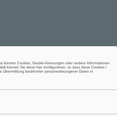
ecke können Cookies, Geräte-Kennungen oder andere Informationen
lt können Sie diese hier konfigurieren, so dass diese Cookies /
n die Übermittlung bestimmter personenbezogener Daten in
INHALT
GLOSSAR
BEFREUNDETE SEITEN
IMPRESSUM