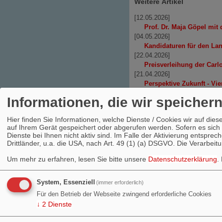
Weitere Artikel
[12.05.2026]
Prof. Dr. Maja Göpel mit
[04.05.2026]
Kandidaturen für den La
[22.04.2026]
Preisverleihung der Carl
[21.04.2026]
Perspektive Zukunft - Vi
[20.04.2026]
Informationen, die wir speicher
Mitgliederbefragung zur
Ältere Artikel »
•
Alle Artike
Hier finden Sie Informationen, welche Dienste / Cookies wir auf d
auf Ihrem Gerät gespeichert oder abgerufen werden. Sofern es sich 
Dienste bei Ihnen nicht aktiv sind. Im Falle der Aktivierung entspr
RSS-Nachrichtenticker
Drittländer, u.a. die USA, nach Art. 49 (1) (a) DSGVO. Die Verarbeit
RSS-Nachrichtenticker, Adr
Um mehr zu erfahren, lesen Sie bitte unsere
Datenschutzerklärung
.
W
System, Essenziell
(immer erforderlich)
© SPD 2009
Für den Betrieb der Webseite zwingend erforderliche Cookies
↓
2
Dienste