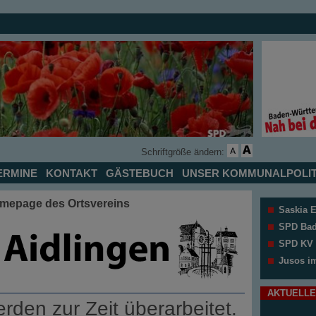
Schriftgröße ändern:
ERMINE
KONTAKT
GÄSTEBUCH
UNSER KOMMUNALPOLIT
mepage des Ortsvereins
Saskia 
SPD Bad
SPD KV 
Jusos i
AKTUELLE
rden zur Zeit überarbeitet.