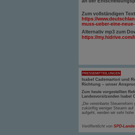
an der Entscheidungsp
Zum vollständigen Tex
https://www.deutschlan
muss-ueber-eine-neue-
Alternativ mp3 zum
Dow
https://my.hidrive.co
PRESSEMITTEILUNGEN
Isabel Cademartori und Ro
Richtung – unser Anspruc
Zum heute vorgestellten Ref
Landesvorsitzenden Isabel 
„Die vereinbarte Steuerreform 
zukünftig weniger Steuern auf 
aufgeht, werden wir sehr hohe
Veröffentlicht von
SPD-Lande