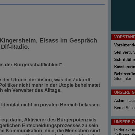
VORSTAND
Kingersheim, Elsass
im Gespräch
Vorsitzend
 Dlf-Radio
.
Stellvertr.
Schriftführ
s der Bürgerschaftlichkeit“.
Kassiereri
Beisitzer/i
Stemmler
ie der Utopie, der Vision,
was die Zukunft
Politiker nicht mehr in der Utopie beheimatet
h ein Verwalter des Alltags.
UNSERE G
Achim Haust
 Identität nicht im privaten Bereich belassen.
Bernd Schai
iegt darin, Aktivierer des Bürgerpotenzials
UNSERE O
gerlichen Entscheidungsprozesses zu sein.
In der aktue
ine Kommunikation, nein, die Menschen sind
Aidlinger SP