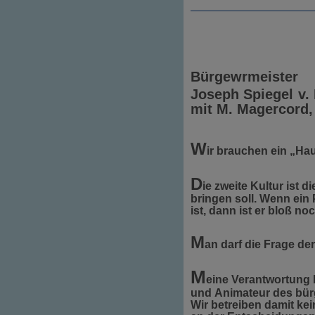
Bürgewrmeister
Joseph Spiegel
v.
mit M. Magercord,
W
ir brauchen ein „Hau
D
ie zweite Kultur ist d
bringen soll. Wenn ein 
ist,
dann ist er bloß noc
M
an darf die Frage der
M
eine Verantwortung l
und Animateur des bür
Wir betreiben damit ke