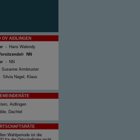
 OV AIDLINGEN
er
- Hans Walendy
 Vorsitzende/r NN
er
- NN
n
Susanne Armbruster
n
Silvia Nagel, Klaus
EMEINDERÄTE
ein, Aidlingen
ble, Dachtel
RTSCHAFTSRÄTE
llen Wahlperiode ist die
D für die Ortschafträte nicht