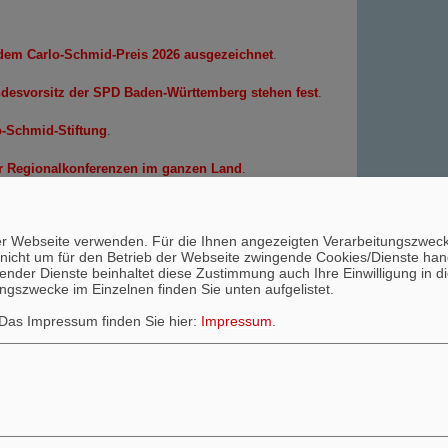
 dem Carlo-Schmid-Preis 2026 ausgezeichnet
.
ndesvorsitz der SPD Baden-Württemberg stehen fest
.
o-Schmid-Stiftung
.
er Regionalkonferenzen im ganzen Land
.
n
 Wahl des Landesvorsitzes beschlossen
.
l nach Themen sortiert
ieser Webseite verwenden. Für die Ihnen angezeigten Verarbeitungszw
nicht um für den Betrieb der Webseite zwingende Cookies/Dienste hande
echender Dienste beinhaltet diese Zustimmung auch Ihre Einwilligung i
ungszwecke im Einzelnen finden Sie unten aufgelistet.
esse und Infos
.
 Das Impressum finden Sie hier:
Impressum
.
ebsoziCMS 3.9.9
- 003983313 -