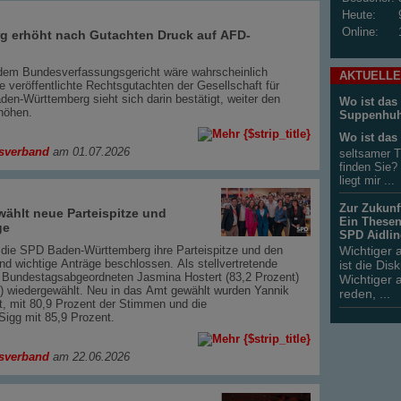
Heute:
Online:
g erhöht nach Gutachten Druck auf AFD-
 dem Bundesverfassungsgericht wäre wahrscheinlich
AKTUELLE
te veröffentlichte Rechtsgutachten der Gesellschaft für
den-Württemberg sieht sich darin bestätigt, weiter den
Wo ist das
rhöhen.
Suppenhu
Wo ist das
sverband
am 01.07.2026
seltsamer T
finden Sie?
liegt mir ...
Zur Zukunf
ählt neue Parteispitze und
Ein Thesen
ge
SPD Aidli
Wichtiger 
 die SPD Baden-Württemberg ihre Parteispitze und den
d wichtige Anträge beschlossen. Als stellvertretende
ist die Di
 Bundestagsabgeordneten Jasmina Hostert (83,2 Prozent)
Wichtiger 
) wiedergewählt. Neu in das Amt gewählt wurden Yannik
reden, ...
, mit 80,9 Prozent der Stimmen und die
igg mit 85,9 Prozent.
sverband
am 22.06.2026