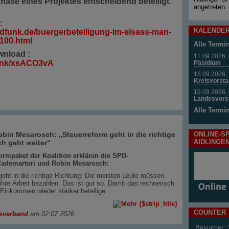
hase eines Projektes entscheidend beteiligt.
angetreten.
t:
KALENDER
dfunk.de/buergerbeteiligung-im-elsass-man-
100.html
Alle Termi
nload :
11.09.2026, 
m/lnk/xsACO3vA
Päsidium
16.09.2026, 
Kreisvorsta
19.09.2026, 
Landesvors
Alle Termi
ONLINE-S
bin Mesarosch: „Steuerreform geht in die richtige
AIDLINGE
h geht weiter“
ormpaket der Koalition erklären die SPD-
Cademartori und Robin Mesarosch:
geht in die richtige Richtung: Die meisten Leute müssen
ihre Arbeit bezahlen. Das ist gut so. Damit das rechnerisch
 Einkommen wieder stärker beteilige
COUNTER
sverband
am 02.07.2026
Besucher: