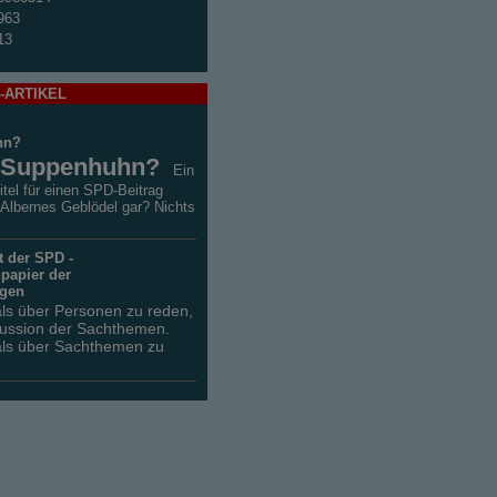
963
13
-ARTIKEL
hn?
Suppenhuhn?
Ein
itel für einen SPD-Beitrag
 Albernes Geblödel gar? Nichts
t der SPD -
papier der
ngen
als über Personen zu reden,
skussion der Sachthemen.
als über Sachthemen zu